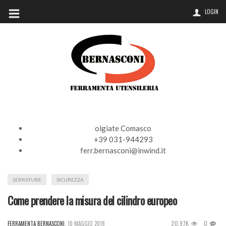
LOGIN
olgiate Comasco
+39 031-944293
ferr.bernasconi@inwind.it
SERRATURE
SICUREZZA
Come prendere la misura del cilindro europeo
20.97K
0
FERRAMENTA BERNASCONI
,
10 MAGGIO 2018