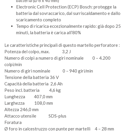
batteria (Ø 6 x 40 mm)
Electronic Cell Protection (ECP) Bosch: protegge la
batteria dal sovraccarico, dal surriscaldamento e dallo
scaricamento completo
Tempo di ricarica eccezionalmente rapido: già dopo 25
minuti, la batteria è carica all’80%
Le caratteristiche principali di questo martello perforatore :
Potenza del colpo, max. 3,2 J
Numero di colpi a numero di giri nominale 0 – 4.200
colpi/min
Numero di giri nominale 0 – 940 giri/min
Tensione della batteria 36 V
Capacità della batteria 2,6 Ah
Peso incl. batteria 4,6 kg
Lunghezza 407,0 mm
Larghezza 108,0 mm
Altezza 246,0 mm
Attacco utensile SDS-plus
Foratura
Ø foro in calcestruzzo con punte per martelli 4 – 28 mm