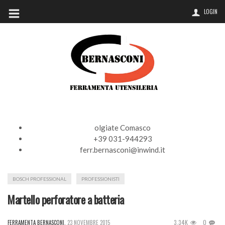
LOGIN
olgiate Comasco
+39 031-944293
ferr.bernasconi@inwind.it
BOSCH PROFESSIONAL
PROFESSIONISTI
Martello perforatore a batteria
3.34K
0
FERRAMENTA BERNASCONI
,
23 NOVEMBRE 2015