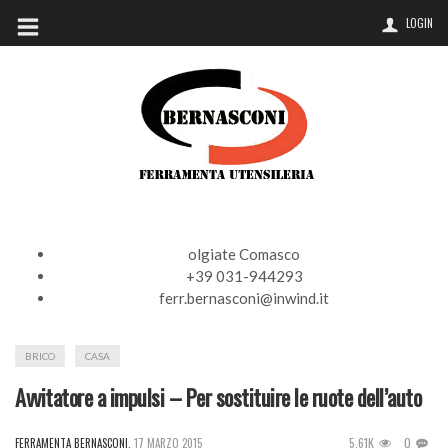
LOGIN
olgiate Comasco
+39 031-944293
ferr.bernasconi@inwind.it
BRICO
CASA
Avvitatore a impulsi – Per sostituire le ruote dell’auto
5.61K
0
FERRAMENTA BERNASCONI
,
17 MARZO 2015