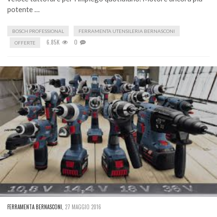
potente …
BOSCH PROFESSIONAL
FERRAMENTA UTENSILERIA BERNASCONI
6.85K
0
OFFERTE
FERRAMENTA BERNASCONI
,
27 MAGGIO 2016