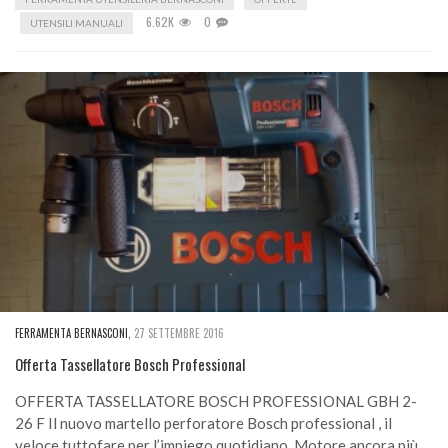
6.62K
0
UTENSILI MANUALI
FERRAMENTA BERNASCONI
,
27 SETTEMBRE 2016
Offerta Tassellatore Bosch Professional
OFFERTA TASSELLATORE BOSCH PROFESSIONAL GBH 2-
26 F Il nuovo martello perforatore Bosch professional , il
veloce tuttofare per l’impiego quotidiano. Motore ancora più