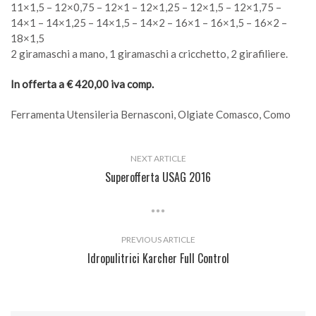
11×1,5 – 12×0,75 – 12×1 – 12×1,25 – 12×1,5 – 12×1,75 –
14×1 – 14×1,25 – 14×1,5 – 14×2 – 16×1 – 16×1,5 – 16×2 –
18×1,5
2 giramaschi a mano, 1 giramaschi a cricchetto, 2 girafiliere.
In offerta a € 420,00 iva comp.
Ferramenta Utensileria Bernasconi, Olgiate Comasco, Como
NEXT ARTICLE
Superofferta USAG 2016
PREVIOUS ARTICLE
Idropulitrici Karcher Full Control