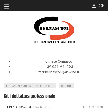
LOGIN
olgiate Comasco
+39 031-944293
ferr.bernasconi@inwind.it
FERRAMENTA UTENSILERIA BERNASCONI
OFFERTE
Kit filettatura professionale
10.17K
0
FERRAMENTA BERNASCONI
,
10 MAGGIO 2016