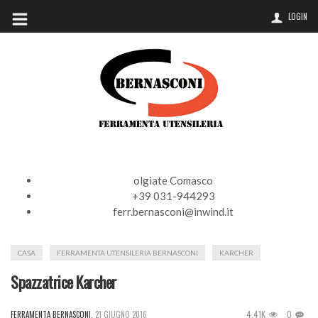
LOGIN
olgiate Comasco
+39 031-944293
ferr.bernasconi@inwind.it
CASA
FERRAMENTA UTENSILERIA BERNASCONI
KARCHER
Spazzatrice Karcher
4.41K
0
FERRAMENTA BERNASCONI
,
21 GIUGNO 2016