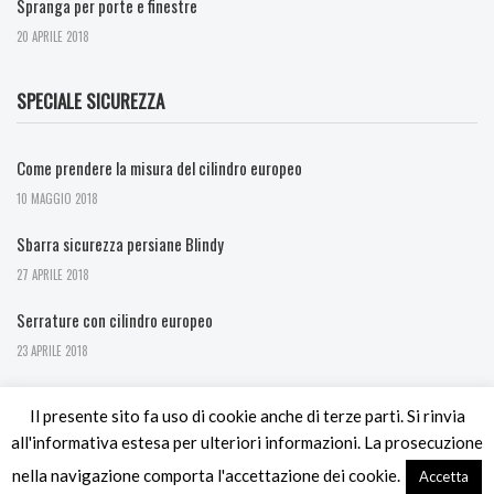
Spranga per porte e finestre
20 APRILE 2018
SPECIALE SICUREZZA
Come prendere la misura del cilindro europeo
10 MAGGIO 2018
Sbarra sicurezza persiane Blindy
27 APRILE 2018
Serrature con cilindro europeo
23 APRILE 2018
Il presente sito fa uso di cookie anche di terze parti. Si rinvia
all'informativa estesa per ulteriori informazioni. La prosecuzione
nella navigazione comporta l'accettazione dei cookie.
Accetta
© Copyright 2024. Ferramenta Utensileria Bernasconi - p.iva