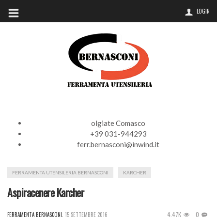
LOGIN
olgiate Comasco
+39 031-944293
ferr.bernasconi@inwind.it
FERRAMENTA UTENSILERIA BERNASCONI
KARCHER
Aspiracenere Karcher
4.47K
0
FERRAMENTA BERNASCONI
,
15 SETTEMBRE 2016