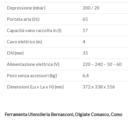
Depressione (mbar)
200 / 20
Portata aria (l/s)
65
Capacità vano raccolta in (l)
17
Cavo elettrico (m)
4
DN (mm)
35
Alimentazione elettrica (V)
220 – 240 – 50 – 60
Peso senza accessori (kg)
6,4
Dimensioni (Lu x La x H) (mm)
372 x 338 x 556
Ferramenta Utensileria Bernasconi, Olgiate Comasco, Como