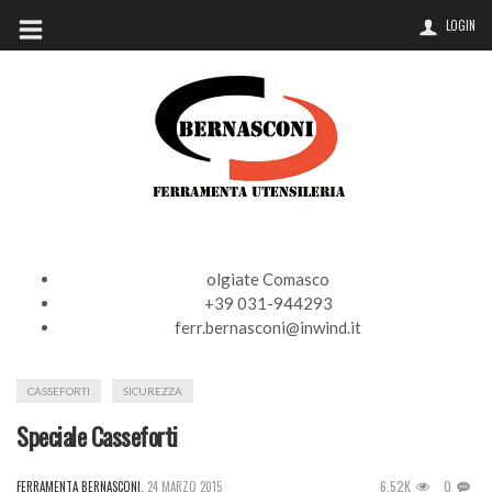
LOGIN
olgiate Comasco
+39 031-944293
ferr.bernasconi@inwind.it
CASSEFORTI
SICUREZZA
Speciale Casseforti
6.52K
0
FERRAMENTA BERNASCONI
,
24 MARZO 2015