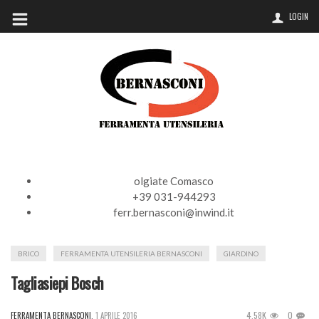
LOGIN
olgiate Comasco
+39 031-944293
ferr.bernasconi@inwind.it
BRICO
FERRAMENTA UTENSILERIA BERNASCONI
GIARDINO
Tagliasiepi Bosch
4.58K
0
FERRAMENTA BERNASCONI
,
1 APRILE 2016