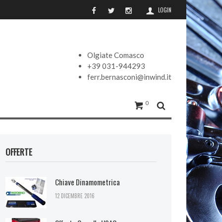
LOGIN
Olgiate Comasco
+39 031-944293
ferr.bernasconi@inwind.it
0
OFFERTE
Chiave Dinamometrica
12 DICEMBRE 2016