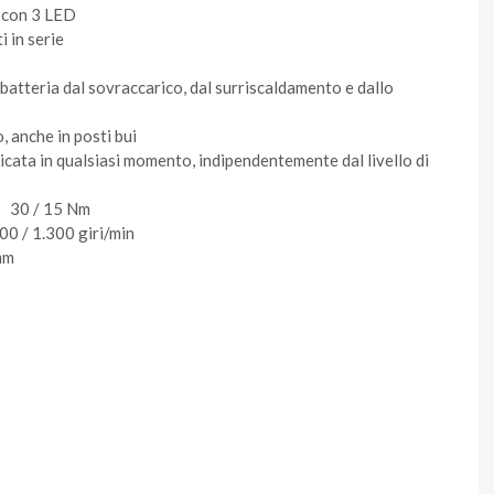
a con 3 LED
 in serie
batteria dal sovraccarico, dal surriscaldamento e dallo
, anche in posti bui
icata in qualsiasi momento, indipendentemente dal livello di
) 30 / 15 Nm
400 / 1.300 giri/min
mm