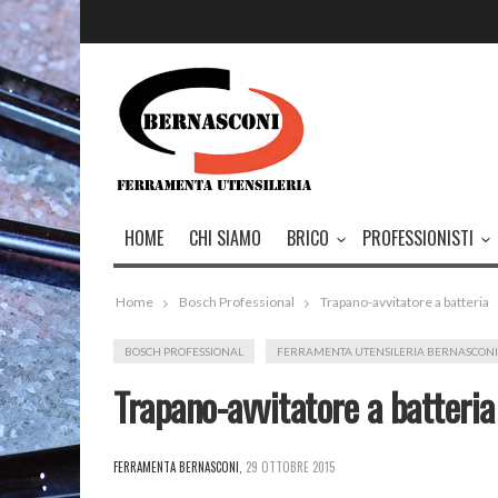
HOME
CHI SIAMO
BRICO
PROFESSIONISTI
Home
Bosch Professional
Trapano-avvitatore a batteria
BOSCH PROFESSIONAL
FERRAMENTA UTENSILERIA BERNASCONI
Trapano-avvitatore a batteria
FERRAMENTA BERNASCONI
,
29 OTTOBRE 2015