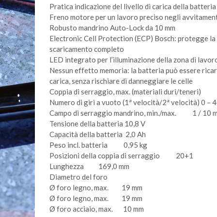
Pratica indicazione del livello di carica della batteri
Freno motore per un lavoro preciso negli avvitamenti
Robusto mandrino Auto-Lock da 10 mm
Electronic Cell Protection (ECP) Bosch: protegge la 
scaricamento completo
LED integrato per l’illuminazione della zona di lavoro
Nessun effetto memoria: la batteria può essere ricar
carica, senza rischiare di danneggiare le celle
Coppia di serraggio, max. (materiali duri/teneri
Numero di giri a vuoto (1ª velocità/2ª velocità) 0 – 
Campo di serraggio mandrino, min./max. 1 / 10 
Tensione della batteria 10,8 V
Capacità della batteria 2,0 Ah
Peso incl. batteria 0,95 kg
Posizioni della coppia di serraggio 20+1
Lunghezza 169,0 mm
Diametro del foro
Ø foro legno, max. 19 mm
Ø foro legno, max. 19 mm
Ø foro acciaio, max. 10 mm