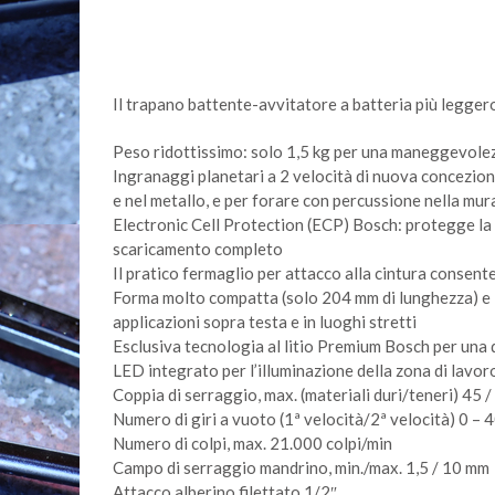
Il trapano battente-avvitatore a batteria più legger
Peso ridottissimo: solo 1,5 kg per una maneggevolez
Ingranaggi planetari a 2 velocità di nuova concezion
e nel metallo, e per forare con percussione nella mur
Electronic Cell Protection (ECP) Bosch: protegge la 
scaricamento completo
Il pratico fermaglio per attacco alla cintura consent
Forma molto compatta (solo 204 mm di lunghezza) e 
applicazioni sopra testa e in luoghi stretti
Esclusiva tecnologia al litio Premium Bosch per una
LED integrato per l’illuminazione della zona di lavoro
Coppia di serraggio, max. (materiali duri/teneri) 45 
Numero di giri a vuoto (1ª velocità/2ª velocità) 0 – 
Numero di colpi, max. 21.000 colpi/min
Campo di serraggio mandrino, min./max. 1,5 / 10 mm
Attacco alberino filettato 1/2″